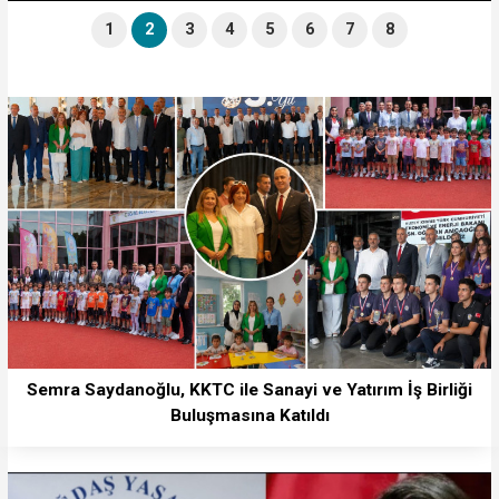
1
2
3
4
5
6
7
8
Semra Saydanoğlu, KKTC ile Sanayi ve Yatırım İş Birliği
Buluşmasına Katıldı