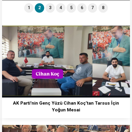
1
2
3
4
5
6
7
8
AK Parti'nin Genç Yüzü Cihan Koç’tan Tarsus İçin
Yoğun Mesai