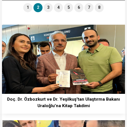
1
2
3
4
5
6
7
8
Doç. Dr. Özbozkurt ve Dr. Yeşilkuş’tan Ulaştırma Bakanı
Uraloğlu’na Kitap Takdimi