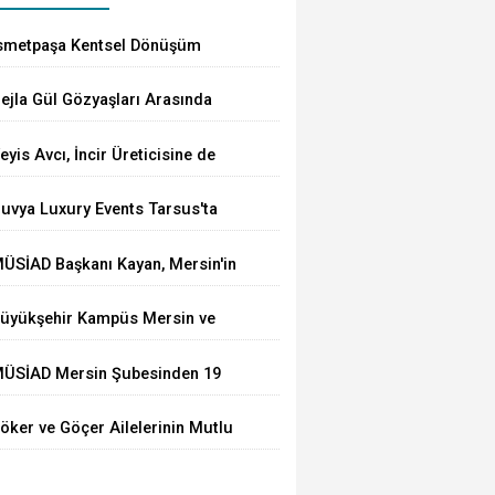
smetpaşa Kentsel Dönüşüm
rojesi'nin Temeli Nihayet Atıldı
ejla Gül Gözyaşları Arasında
oprağa Verildi
eyis Avcı, İncir Üreticisine de
ahip Çıktı: Üretici Eziliyor
uvya Luxury Events Tarsus'ta
örkemli Bir Törenle Açıldı
ÜSİAD Başkanı Kayan, Mersin'in
hracatının 2,3 Milyar Doları
üyükşehir Kampüs Mersin ve
ştığını Açıkladı
araj Mersin'de Dönüşüm
ÜSİAD Mersin Şubesinden 19
ğitimlerine Devam Ediliyor
kula Mescid
öker ve Göçer Ailelerinin Mutlu
ünü: Hamza Alp ile Ebru Evlendi