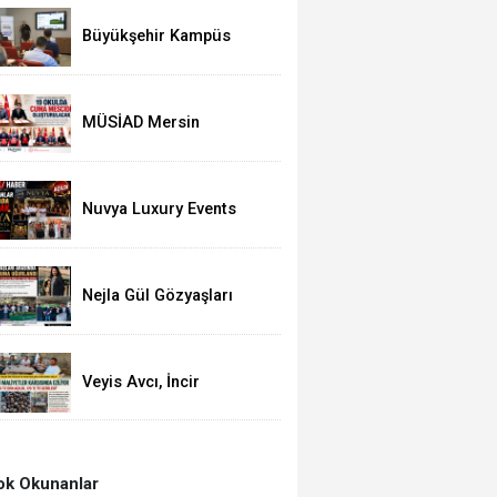
Açıkladı
Büyükşehir Kampüs
Mersin ve Garaj
Mersin'de Dönüşüm
Eğitimlerine Devam
Ediliyor
MÜSİAD Mersin
Şubesinden 19 Okula
Mescid
Nuvya Luxury Events
Tarsus'ta Görkemli Bir
Törenle Açıldı
Nejla Gül Gözyaşları
Arasında Toprağa Verildi
Veyis Avcı, İncir
Üreticisine de Sahip
Çıktı: Üretici Eziliyor
k Okunanlar