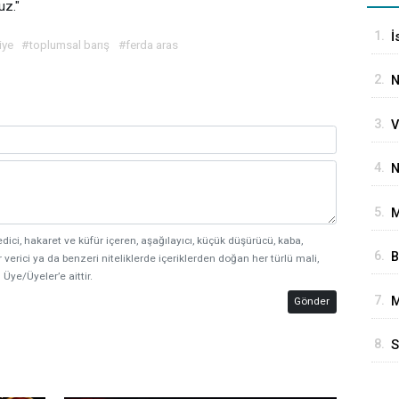
uz."
1.
İ
iye
#toplumsal barış
#ferda aras
P
2.
N
T
3.
V
S
4.
N
G
5.
M
İ
edici, hakaret ve küfür içeren, aşağılayıcı, küçük düşürücü, kaba,
6.
B
 verici ya da benzeri niteliklerde içeriklerden doğan her türlü mali,
A
 Üye/Üyeler’e aittir.
G
7.
M
Gönder
E
O
8.
S
G