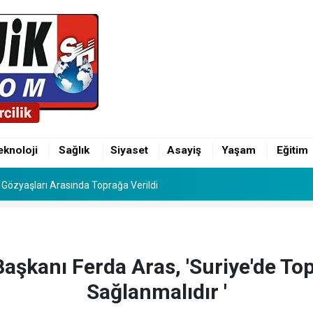
inin Mutlu Günü: Hamza Alp ile Ebru Evlendi
Gözyaşları Arasında Toprağa Verildi
eknoloji
Sağlık
Siyaset
Asayiş
Yaşam
Eğitim
inin Mutlu Günü: Hamza Alp ile Ebru Evlendi
Gözyaşları Arasında Toprağa Verildi
şkanı Ferda Aras, 'Suriye'de To
Sağlanmalıdır '