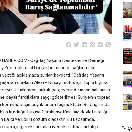
HABER.COM- Çağdaş Yaşamı Destekleme Derneği
iye'de toplumsal barışın bir an önce sağlanması
 yaptığı açıklamada şunları kaydetti: "Çağdaş Yaşamı
şanan olayların Alevi - Nusayri nüfus için toplu kıyıma
indeyiz. Uluslararası hukuk çerçevesinde insan haklarının
dayalı farklılıklara saygı gösterilmesi Suriye’nin toprak
ın korunması için büyük önem taşımaktadır. Bu bağlamda
k’ün kurduğu Türkiye Cumhuriyeti’nin laik devlet niteliği
 en kalıcı ve köklü çözüm olacaktır. Bu kapsamda,
çözüm için gerekli adımları ivedilikle atmasını talep
Ço