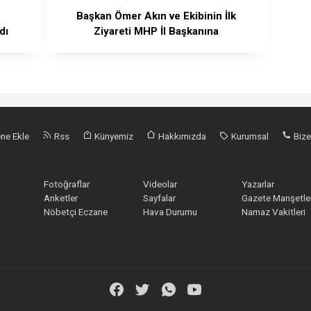
Başkan Ömer Akın ve Ekibinin İlk
dı
Ziyareti MHP İl Başkanına
ne Ekle
Rss
Künyemiz
Hakkımızda
Kurumsal
Bize
Fotoğraflar
Videolar
Yazarlar
Anketler
Sayfalar
Gazete Manşetler
Nöbetçi Eczane
Hava Durumu
Namaz Vakitleri