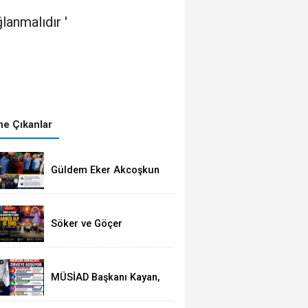
anmalıdır '
e Çıkanlar
Güldem Eker Akcoşkun
Gözyaşları Arasında
Toprağa Verildi
Söker ve Göçer
Ailelerinin Mutlu Günü:
Hamza Alp ile Ebru
Evlendi
MÜSİAD Başkanı Kayan,
Mersin'in İhracatının 2,3
Milyar Doları Aştığını