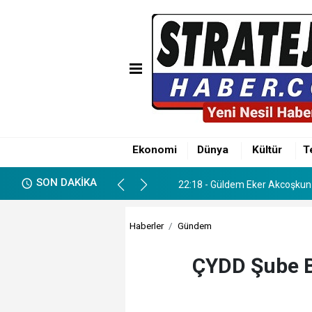
01:12 - Söker ve Göçer Aileler
22:18 - Güldem Eker Akcoşkun 
Ekonomi
Dünya
Kültür
T
01:12 - Söker ve Göçer Aileler
SON DAKİKA
22:18 - Güldem Eker Akcoşkun 
Haberler
Gündem
ÇYDD Şube Ba