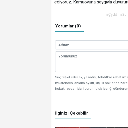
ediyoruz. Kamuoyuna saygıyla duyurur
#Çydd
#Sur
Yorumlar (0)
Suç teşkil edecek, yasadışı, tehditkar, rahatsız 
müstehcen, ahlaka aykırı, kişilik haklarına zarar
hukuki, cezai, idari sorumluluk içeriği gönderen
İlginizi Çekebilir