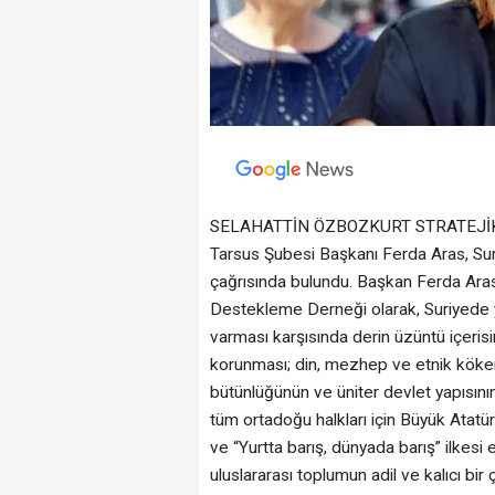
SELAHATTİN ÖZBOZKURT STRATEJİK
Tarsus Şubesi Başkanı Ferda Aras, Sur
çağrısında bulundu. Başkan Ferda Aras
Destekleme Derneği olarak, Suriyede ya
varması karşısında derin üzüntü içeris
korunması; din, mezhep ve etnik kökene 
bütünlüğünün ve üniter devlet yapısın
tüm ortadoğu halkları için Büyük Atatür
ve “Yurtta barış, dünyada barış” ilkesi
uluslararası toplumun adil ve kalıcı bir 