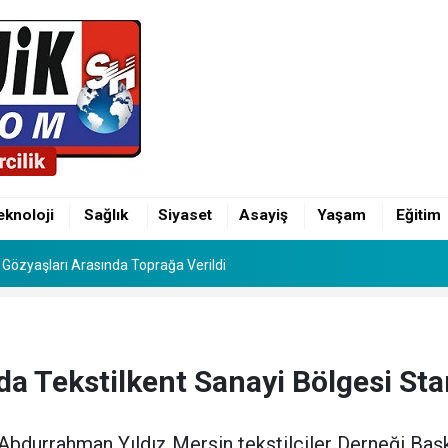
inin Mutlu Günü: Hamza Alp ile Ebru Evlendi
eknoloji
Sağlık
Siyaset
Asayiş
Yaşam
Eğitim
Gözyaşları Arasında Toprağa Verildi
inin Mutlu Günü: Hamza Alp ile Ebru Evlendi
Gözyaşları Arasında Toprağa Verildi
da Tekstilkent Sanayi Bölgesi Star
Abdurrahman Yıldız Mersin tekstilciler Derneği Başk