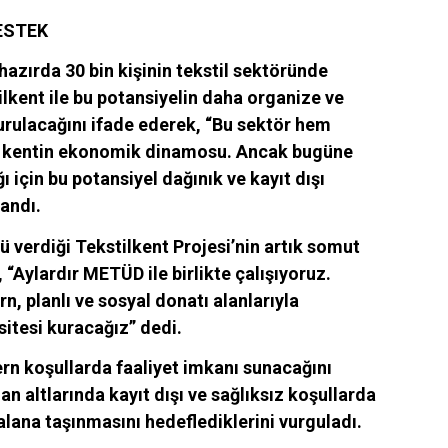
DESTEK
hazırda 30 bin kişinin tekstil sektöründe
tilkent ile bu potansiyelin daha organize ve
turulacağını ifade ederek, “Bu sektör hem
e kentin ekonomik dinamosu. Ancak bugüne
 için bu potansiyel dağınık ve kayıt dışı
landı.
 verdiği Tekstilkent Projesi’nin artık somut
, “Aylardır METÜD ile birlikte çalışıyoruz.
, planlı ve sosyal donatı alanlarıyla
sitesi kuracağız” dedi.
rn koşullarda faaliyet imkanı sunacağını
man altlarında kayıt dışı ve sağlıksız koşullarda
alana taşınmasını hedeflediklerini vurguladı.