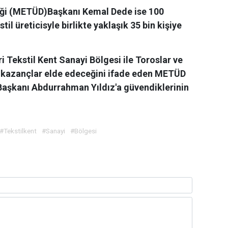
neği (METÜD)Başkanı Kemal Dede ise 100
il üreticisyle birlikte yaklaşık 35 bin kişiye
i Tekstil Kent Sanayi Bölgesi ile Toroslar ve
k kazançlar elde edeceğini ifade eden METÜD
Başkanı Abdurrahman Yıldız'a güvendiklerinin
#Tekstilkent
#Sanayi
#Bölgesi