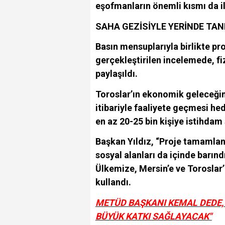
eşofmanların önemli kısmı da il
SAHA GEZİSİYLE YERİNDE TAN
Basın mensuplarıyla birlikte pr
gerçekleştirilen incelemede, fiz
paylaşıldı.
Toroslar’ın ekonomik geleceğini
itibariyle faaliyete geçmesi he
en az 20-25 bin kişiye istihdam
Başkan Yıldız, “Proje tamamla
sosyal alanları da içinde barın
Ülkemize, Mersin’e ve Toroslar’
kullandı.
METÜD BAŞKANI KEMAL DEDE, 
BÜYÜK KATKI SAĞLAYACAK"