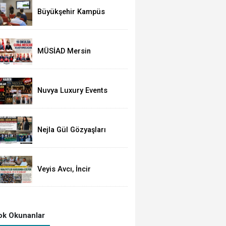
Açıkladı
Büyükşehir Kampüs
Mersin ve Garaj
Mersin'de Dönüşüm
Eğitimlerine Devam
Ediliyor
MÜSİAD Mersin
Şubesinden 19 Okula
Mescid
Nuvya Luxury Events
Tarsus'ta Görkemli Bir
Törenle Açıldı
Nejla Gül Gözyaşları
Arasında Toprağa Verildi
Veyis Avcı, İncir
Üreticisine de Sahip
Çıktı: Üretici Eziliyor
k Okunanlar