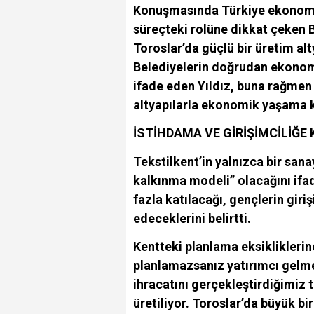
Konuşmasında Türkiye ekonomis
süreçteki rolüne dikkat çeken B
Toroslar’da güçlü bir üretim alt
Belediyelerin doğrudan ekonomik
ifade eden Yıldız, buna rağmen
altyapılarla ekonomik yaşama k
İSTİHDAMA VE GİRİŞİMCİLİĞE 
Tekstilkent’in yalnızca bir sana
kalkınma modeli” olacağını ifa
fazla katılacağı, gençlerin giriş
edeceklerini belirtti.
Kentteki planlama eksikliklerine
planlamazsanız yatırımcı gelme
ihracatını gerçekleştirdiğimiz t
üretiliyor. Toroslar’da büyük bir