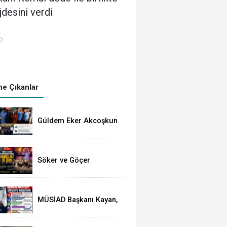
jdesini verdi
0
e Çıkanlar
Güldem Eker Akcoşkun
Gözyaşları Arasında
Toprağa Verildi
Söker ve Göçer
Ailelerinin Mutlu Günü:
Hamza Alp ile Ebru
Evlendi
MÜSİAD Başkanı Kayan,
Mersin'in İhracatının 2,3
Milyar Doları Aştığını