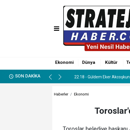
01:12 - Söker ve Göçer Aileler
Ekonomi
Dünya
Kültür
T
22:18 - Güldem Eker Akcoşkun 
SON DAKİKA
01:12 - Söker ve Göçer Aileler
22:18 - Güldem Eker Akcoşkun 
Haberler
Ekonomi
Toroslar'
Toroslar belediye başkanı 