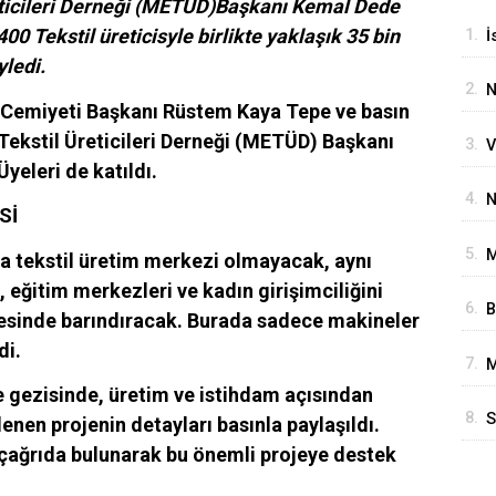
eticileri Derneği (METÜD)Başkanı Kemal Dede
00 Tekstil üreticisyle birlikte yaklaşık 35 bin
1.
İ
yledi.
P
2.
N
 Cemiyeti Başkanı Rüstem Kaya Tepe ve basın
T
Tekstil Üreticileri Derneği (METÜD) Başkanı
3.
V
yeleri de katıldı.
S
4.
N
Sİ
G
5.
M
ca tekstil üretim merkezi olmayacak, aynı
İ
eğitim merkezleri ve kadın girişimciliğini
6.
B
A
esinde barındıracak. Burada sadece makineler
G
di.
7.
M
E
e gezisinde, üretim ve istihdam açısından
O
8.
S
enen projenin detayları basınla paylaşıldı.
G
 çağrıda bulunarak bu önemli projeye destek