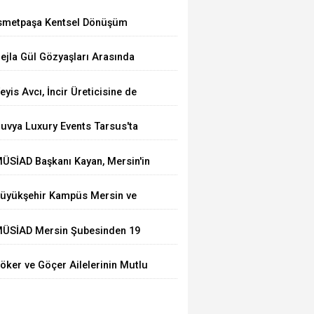
smetpaşa Kentsel Dönüşüm
rojesi'nin Temeli Nihayet Atıldı
ejla Gül Gözyaşları Arasında
oprağa Verildi
eyis Avcı, İncir Üreticisine de
ahip Çıktı: Üretici Eziliyor
uvya Luxury Events Tarsus'ta
örkemli Bir Törenle Açıldı
ÜSİAD Başkanı Kayan, Mersin'in
hracatının 2,3 Milyar Doları
üyükşehir Kampüs Mersin ve
ştığını Açıkladı
araj Mersin'de Dönüşüm
ÜSİAD Mersin Şubesinden 19
ğitimlerine Devam Ediliyor
kula Mescid
öker ve Göçer Ailelerinin Mutlu
ünü: Hamza Alp ile Ebru Evlendi