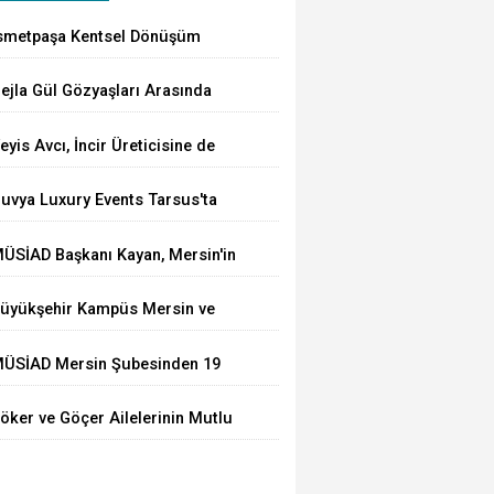
smetpaşa Kentsel Dönüşüm
rojesi'nin Temeli Nihayet Atıldı
ejla Gül Gözyaşları Arasında
oprağa Verildi
eyis Avcı, İncir Üreticisine de
ahip Çıktı: Üretici Eziliyor
uvya Luxury Events Tarsus'ta
örkemli Bir Törenle Açıldı
ÜSİAD Başkanı Kayan, Mersin'in
hracatının 2,3 Milyar Doları
üyükşehir Kampüs Mersin ve
ştığını Açıkladı
araj Mersin'de Dönüşüm
ÜSİAD Mersin Şubesinden 19
ğitimlerine Devam Ediliyor
kula Mescid
öker ve Göçer Ailelerinin Mutlu
ünü: Hamza Alp ile Ebru Evlendi