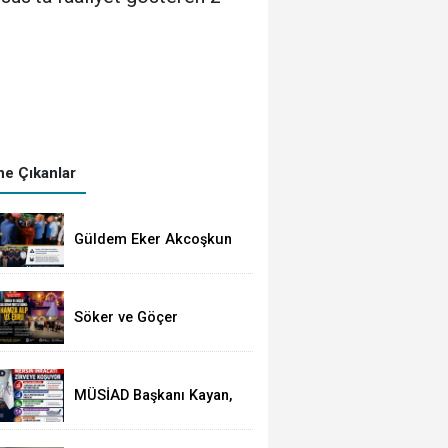
e Çıkanlar
Güldem Eker Akcoşkun
Gözyaşları Arasında
Toprağa Verildi
Söker ve Göçer
Ailelerinin Mutlu Günü:
Hamza Alp ile Ebru
Evlendi
MÜSİAD Başkanı Kayan,
Mersin'in İhracatının 2,3
Milyar Doları Aştığını