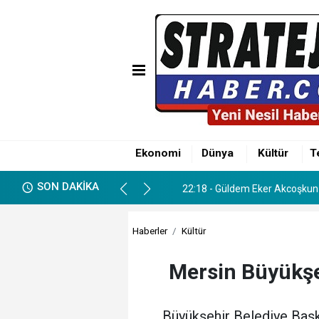
01:12 - Söker ve Göçer Aileler
22:18 - Güldem Eker Akcoşkun 
Ekonomi
Dünya
Kültür
T
01:12 - Söker ve Göçer Aileler
SON DAKİKA
22:18 - Güldem Eker Akcoşkun 
Haberler
Kültür
Mersin Büyükşeh
Büyükşehir Belediye Başka