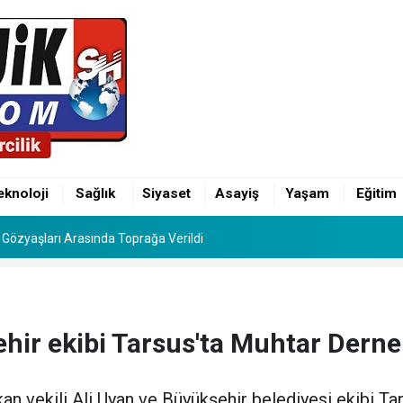
inin Mutlu Günü: Hamza Alp ile Ebru Evlendi
Gözyaşları Arasında Toprağa Verildi
eknoloji
Sağlık
Siyaset
Asayiş
Yaşam
Eğitim
inin Mutlu Günü: Hamza Alp ile Ebru Evlendi
Gözyaşları Arasında Toprağa Verildi
ir ekibi Tarsus'ta Muhtar Derne
n vekili Ali Uyan ve Büyükşehir belediyesi ekibi Tar