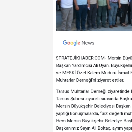
STRATEJİKHABER.COM- Mersin Büyükşe
Başkan Yardımcısı Ali Uyan, Büyükşehir
ve MESKİ Özel Kalem Müdürü İsmail Bel
Muhtarlar Derneği’ni ziyaret ettiler.
Tarsus Muhtarlar Derneği ziyaretinde
Tarsus Şubesi ziyareti sırasında Başka
Mersin Büyükşehir Belediyesi Başkan V
yaptığı konuşmalarda, “Siz değerli muh
Hem Mersin Büyükşehir Belediye Başk
Başkanımız Sayın Ali Boltaç, ayrım y