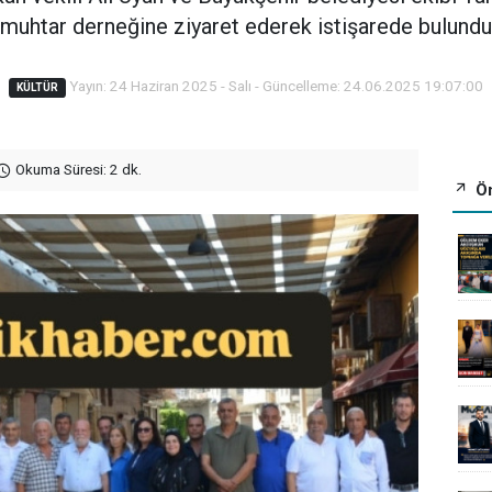
muhtar derneğine ziyaret ederek istişarede bulundu
Yayın: 24 Haziran 2025 - Salı - Güncelleme: 24.06.2025 19:07:00
KÜLTÜR
Okuma Süresi: 2 dk.
Ön