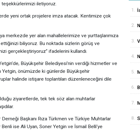
eşekkürlerimizi iletiyoruz.
1.
İ
rde yeni ortak projelere imza atacak. Kentimize çok
P
2.
N
T
veya merkezde yer alan mahallelerimize ve yurttaşlarımıza
3.
V
ettiğinizi biliyoruz. Bu noktada sizlerin görüş ve
S
izi gerçekleştiriyoruz” ifadelerini kullandı.
4.
N
Yetgin’de, Büyükşehir Belediyesi’nin verdiği hizmetler ve
G
aşkan Yetgin, önümüzde ki günlerde Büyükşehir
5.
M
gruplar halinde istişare toplantıları düzenleneceğini dile
İ
6.
B
A
G
olduğu ziyaretlerde, tek tek söz alan muhtarlar
7.
M
E
şıdılar.
O
8.
r Derneği Başkanı Rıza Türkmen ve Türkiye Muhtarlar
S
enli ise Ali Uyan, Soner Yetgin ve İsmail Belli’ye
G