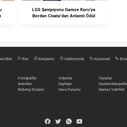
u
LGS Şampiyonu Gamze Kuru'ya
ı
Berdan Civata'dan Anlamlı Ödül
ne Ekle
Rss
Künyemiz
Hakkımızda
Kurumsal
Bize
Fotoğraflar
Videolar
Yazarlar
Anketler
Sayfalar
Gazete Manşetler
Nöbetçi Eczane
Hava Durumu
Namaz Vakitleri