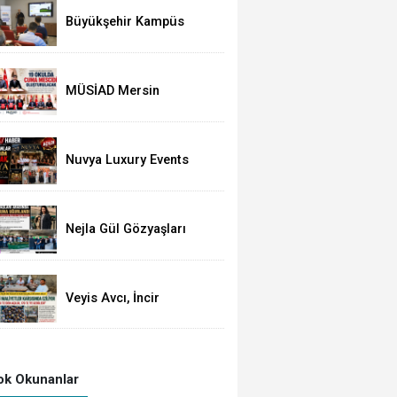
Açıkladı
Büyükşehir Kampüs
Mersin ve Garaj
Mersin'de Dönüşüm
Eğitimlerine Devam
Ediliyor
MÜSİAD Mersin
Şubesinden 19 Okula
Mescid
Nuvya Luxury Events
Tarsus'ta Görkemli Bir
Törenle Açıldı
Nejla Gül Gözyaşları
Arasında Toprağa Verildi
Veyis Avcı, İncir
Üreticisine de Sahip
Çıktı: Üretici Eziliyor
k Okunanlar