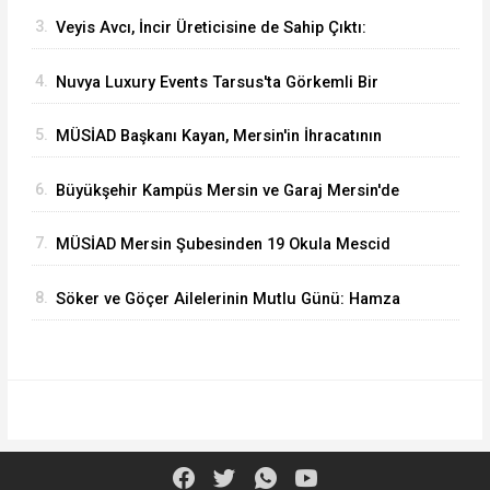
3.
Veyis Avcı, İncir Üreticisine de Sahip Çıktı:
Üretici Eziliyor
4.
Nuvya Luxury Events Tarsus'ta Görkemli Bir
Törenle Açıldı
5.
MÜSİAD Başkanı Kayan, Mersin'in İhracatının
2,3 Milyar Doları Aştığını Açıkladı
6.
Büyükşehir Kampüs Mersin ve Garaj Mersin'de
Dönüşüm Eğitimlerine Devam Ediliyor
7.
MÜSİAD Mersin Şubesinden 19 Okula Mescid
8.
Söker ve Göçer Ailelerinin Mutlu Günü: Hamza
Alp ile Ebru Evlendi