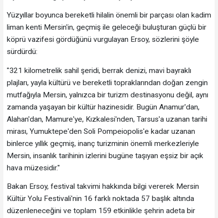
Yüzyıllar boyunca bereketli hilalin önemli bir parçası olan kadim
liman kenti Mersin'in, geçmiş ile geleceği buluşturan güçlü bir
köprü vazifesi gördüğünü vurgulayan Ersoy, sözlerini şöyle
sürdürdü:
"321 kilometrelik sahil şeridi, berrak denizi, mavi bayraklı
plajları, yayla kültürü ve bereketli topraklarından doğan zengin
mutfağıyla Mersin, yalnızca bir turizm destinasyonu değil, aynı
zamanda yaşayan bir kültür hazinesidir. Bugün Anamur'dan,
Alahan'dan, Mamure'ye, Kızkalesi'nden, Tarsus'a uzanan tarihi
mirası, Yumuktepe'den Soli Pompeiopolis'e kadar uzanan
binlerce yıllık geçmiş, inanç turizminin önemli merkezleriyle
Mersin, insanlık tarihinin izlerini bugüne taşıyan eşsiz bir açık
hava müzesidir."
Bakan Ersoy, festival takvimi hakkında bilgi vererek Mersin
Kültür Yolu Festivali'nin 16 farklı noktada 57 başlık altında
düzenleneceğini ve toplam 159 etkinlikle şehrin adeta bir