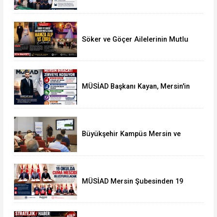
Arasında Toprağa Verildi
Söker ve Göçer Ailelerinin Mutlu
Günü: Hamza Alp ile Ebru Evlendi
MÜSİAD Başkanı Kayan, Mersin'in
İhracatının 2,3 Milyar Doları Aştığını
Açıkladı
Büyükşehir Kampüs Mersin ve
Garaj Mersin'de Dönüşüm
Eğitimlerine Devam Ediliyor
MÜSİAD Mersin Şubesinden 19
Okula Mescid