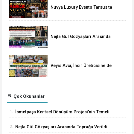
Nuvya Luxury Events Tarsus'ta
Görkemli Bir Törenle Açıldı
Nejla Gül Gözyaşları Arasında
Toprağa Verildi
Veyis Avcı, İncir Üreticisine de
Sahip Çıktı: Üretici Eziliyor
Çok Okunanlar
1.
İsmetpaşa Kentsel Dönüşüm Projesi'nin Temeli
Nihayet Atıldı
2.
Nejla Gül Gözyaşları Arasında Toprağa Verildi