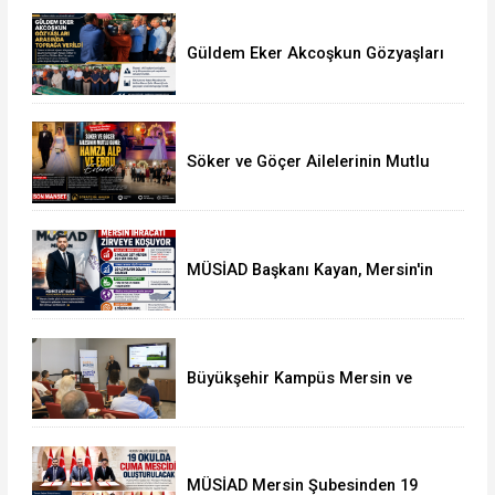
Güldem Eker Akcoşkun Gözyaşları
Arasında Toprağa Verildi
Söker ve Göçer Ailelerinin Mutlu
Günü: Hamza Alp ile Ebru Evlendi
MÜSİAD Başkanı Kayan, Mersin'in
İhracatının 2,3 Milyar Doları Aştığını
Açıkladı
Büyükşehir Kampüs Mersin ve
Garaj Mersin'de Dönüşüm
Eğitimlerine Devam Ediliyor
MÜSİAD Mersin Şubesinden 19