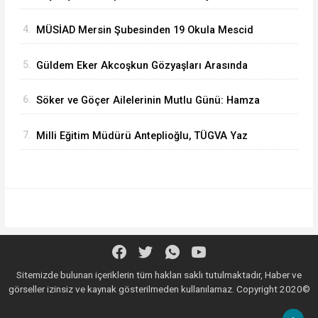
Dönüşüm Eğitimlerine Devam Ediliyor
4.
MÜSİAD Mersin Şubesinden 19 Okula Mescid
5.
Güldem Eker Akcoşkun Gözyaşları Arasında
Toprağa Verildi
6.
Söker ve Göçer Ailelerinin Mutlu Günü: Hamza
Alp ile Ebru Evlendi
7.
Milli Eğitim Müdürü Anteplioğlu, TÜGVA Yaz
Okullarında
Sitemizde bulunan içeriklerin tüm hakları saklı tutulmaktadır, Haber ve
görseller izinsiz ve kaynak gösterilmeden kullanılamaz. Copyright 2020©