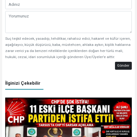
Suç teşkil edecek, yasadışı, tehditkar, rahatsız edici, hakaret ve küfür içeren,
aşağılayıcı, küçük düşürücü, kaba, müstehcen, ahlaka aykırı, kişilik haklarına
zarar verici ya da benzeri niteliklerde içeriklerden doğan her türlü mali,
hukuki, cezai, idari sorumluluk içeriği gönderen Üye/Üyeler’e aittir.
Gönder
İlginizi Çekebilir