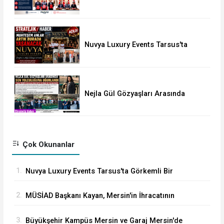
Okula Mescid
Nuvya Luxury Events Tarsus'ta
Görkemli Bir Törenle Açıldı
Nejla Gül Gözyaşları Arasında
Toprağa Verildi
Çok Okunanlar
1.
Nuvya Luxury Events Tarsus'ta Görkemli Bir
Törenle Açıldı
2.
MÜSİAD Başkanı Kayan, Mersin'in İhracatının
2,3 Milyar Doları Aştığını Açıkladı
3.
Büyükşehir Kampüs Mersin ve Garaj Mersin'de