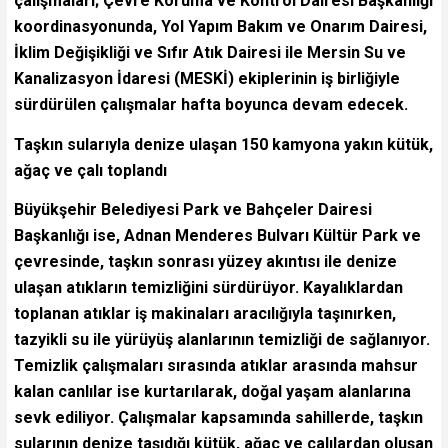
çalışmaları; Çevre Koruma ve Kontrol Dairesi Başkanlığı
koordinasyonunda, Yol Yapım Bakım ve Onarım Dairesi,
İklim Değişikliği ve Sıfır Atık Dairesi ile Mersin Su ve
Kanalizasyon İdaresi (MESKİ) ekiplerinin iş birliğiyle
sürdürülen çalışmalar hafta boyunca devam edecek.
Taşkın sularıyla denize ulaşan 150 kamyona yakın kütük,
ağaç ve çalı toplandı
Büyükşehir Belediyesi Park ve Bahçeler Dairesi
Başkanlığı ise, Adnan Menderes Bulvarı Kültür Park ve
çevresinde, taşkın sonrası yüzey akıntısı ile denize
ulaşan atıkların temizliğini sürdürüyor. Kayalıklardan
toplanan atıklar iş makinaları aracılığıyla taşınırken,
tazyikli su ile yürüyüş alanlarının temizliği de sağlanıyor.
Temizlik çalışmaları sırasında atıklar arasında mahsur
kalan canlılar ise kurtarılarak, doğal yaşam alanlarına
sevk ediliyor. Çalışmalar kapsamında sahillerde, taşkın
sularının denize taşıdığı kütük, ağaç ve çalılardan oluşan