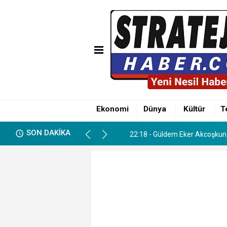
01:12 - Söker ve Göçer Aileler
22:18 - Güldem Eker Akcoşkun 
Ekonomi
Dünya
Kültür
T
01:12 - Söker ve Göçer Aileler
SON DAKİKA
22:18 - Güldem Eker Akcoşkun 