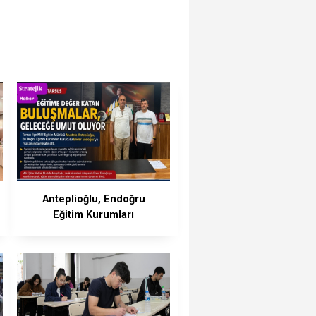
Anteplioğlu, Endoğru
Eğitim Kurumları
Kurucusu Ender
Endoğru’yu Ağırladı