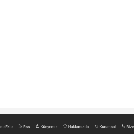
ne Ekle
Rss
Künyemiz
Hakkımızda
Kurumsal
Bize