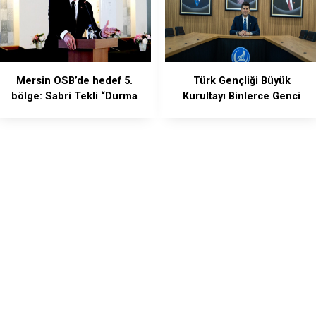
Mersin OSB’de hedef 5.
Türk Gençliği Büyük
bölge: Sabri Tekli “Durma
Kurultayı Binlerce Genci
şansımız yok”
Ankara'da Buluşturuyor