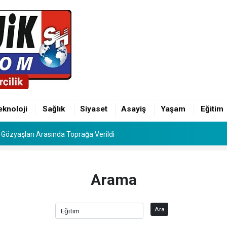
inin Mutlu Günü: Hamza Alp ile Ebru Evlendi
Gözyaşları Arasında Toprağa Verildi
eknoloji
Sağlık
Siyaset
Asayiş
Yaşam
Eğitim
inin Mutlu Günü: Hamza Alp ile Ebru Evlendi
Gözyaşları Arasında Toprağa Verildi
Arama
Ara